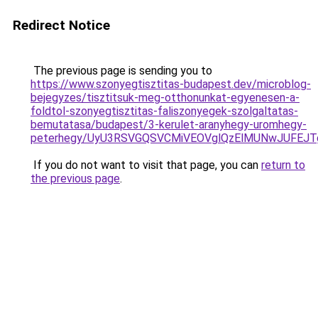
Redirect Notice
The previous page is sending you to
https://www.szonyegtisztitas-budapest.dev/microblog-
bejegyzes/tisztitsuk-meg-otthonunkat-egyenesen-a-
foldtol-szonyegtisztitas-faliszonyegek-szolgaltatas-
bemutatasa/budapest/3-kerulet-aranyhegy-uromhegy-
peterhegy/UyU3RSVGQSVCMiVEOVglQzElMUNwJUFEJ
If you do not want to visit that page, you can
return to
the previous page
.